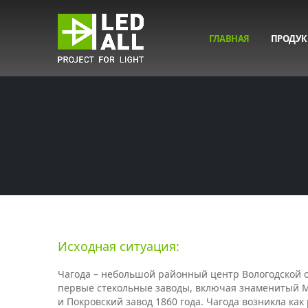
ГЛАВНАЯ
ПРОДУК
Исходная ситуация:
Чагода – небольшой районный центр Вологодской о
первые стекольные заводы, включая знаменитый М
и Покровский завод 1860 года. Чагода возникла как