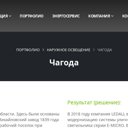
ЦИЯ
ПОРТФОЛИО
ЭНЕРГОСЕРВИС
КОМПАНИЯ
КО
ПОРТФОЛИО
НАРУЖНОЕ ОСВЕЩЕНИЕ
ЧАГОДА
Чагода
Результат (решение):
бласти. Здесь были основаны
В 2018 году компания LEDALL 
ихайловский завод 1839 года
модернизацию системы уличн
 рабочий поселок при
светильника серии E-MICRO. 