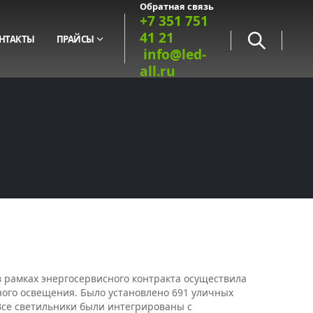
Обратная связь
+7 351 751
41 21
НТАКТЫ
ПРАЙСЫ
info@led-
all.ru
в рамках энергосервисного контракта осуществила
ого освещения. Было установлено 691 уличных
Все светильники были интегрированы с