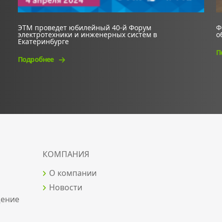
ЭТМ проведет юбилейный 40-й Форум
Ф
электротехники и инженерных систем в
о
Екатеринбурге
П
Подробнее
КОМПАНИЯ
О компании
Новости
щение